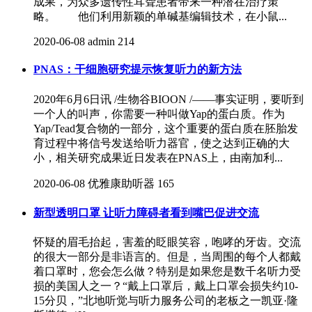
成果，为众多遗传性耳聋患者带来一种潜在治疗策
略。 他们利用新颖的单碱基编辑技术，在小鼠...
2020-06-08
admin
214
PNAS：干细胞研究提示恢复听力的新方法
2020年6月6日讯 /生物谷BIOON /——事实证明，要听到
一个人的叫声，你需要一种叫做Yap的蛋白质。作为
Yap/Tead复合物的一部分，这个重要的蛋白质在胚胎发
育过程中将信号发送给听力器官，使之达到正确的大
小，相关研究成果近日发表在PNAS上，由南加利...
2020-06-08
优雅康助听器
165
新型透明口罩 让听力障碍者看到嘴巴促进交流
怀疑的眉毛抬起，害羞的眨眼笑容，咆哮的牙齿。交流
的很大一部分是非语言的。但是，当周围的每个人都戴
着口罩时，您会怎么做？特别是如果您是数千名听力受
损的美国人之一？“戴上口罩后，戴上口罩会损失约10-
15分贝，”北地听觉与听力服务公司的老板之一凯亚·隆