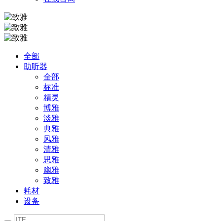
全部
助听器
全部
标准
精灵
博雅
淡雅
典雅
风雅
清雅
思雅
幽雅
致雅
耗材
设备