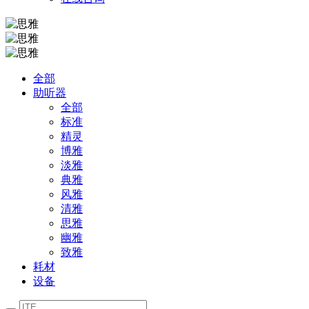
全部
助听器
全部
标准
精灵
博雅
淡雅
典雅
风雅
清雅
思雅
幽雅
致雅
耗材
设备